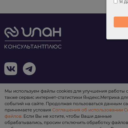
Я 
Мы используем файлы cookies для улучшения работы с
также сервис интернет-статистики Яндекс.Метрика дл
событий на сайте. Продолжая пользоваться данным са
принимаете условия
Соглашения об использовании Co
© 2026 ООО «КонсультантПлюс Илан»
файлов.
Если Вы не хотите, чтобы Ваши данные
обрабатывались, просим отключить обработку файлов 
Политика обработки персональных данных