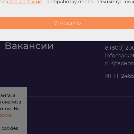
даю
свое согласие
на обработку персональных данны
Контакты
Офис п
Вакансии
8 (800) 20
infomarke
г. Красно
ИНН: 2465
айта, а
я анализа
йтом, Вы
okie-
cookies