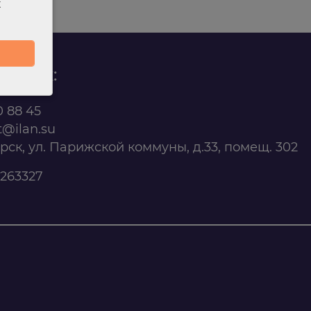
х
родаж:
0 88 45
t@ilan.su
ярск, ул. Парижской коммуны, д.33, помещ. 302
263327