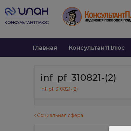
Главная
КонсультантПлюс
inf_pf_310821-(2)
inf_pf_310821-(2)
Навигация по запися
Социальная сфера