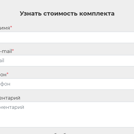
ан.
Обязательные поля помечены
*
Узнать стоимость комплекта
 имя
*
-mail
*
фон
*
ентарий