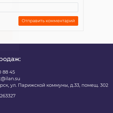
х
родаж:
0 88 45
t@ilan.su
ярск, ул. Парижской коммуны, д.33, помещ. 302
263327