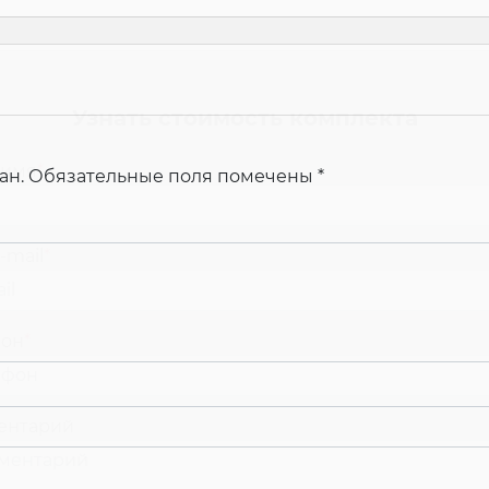
м
Узнать стоимость комплекта
 имя
*
ан.
Обязательные поля помечены
*
-mail
*
фон
*
ентарий