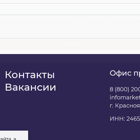
даю
свое согласие
на обработку персональных данны
Контакты
Офис п
Вакансии
8 (800) 20
infomarke
г. Красно
ИНН: 2465
айта, а