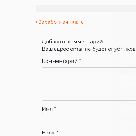
Навигация по запися
Заработная плата
Добавить комментарий
Ваше
Ваш адрес email не будет опубликов
Комментарий
*
Ваш e
Теле
Имя
*
Комм
Email
*