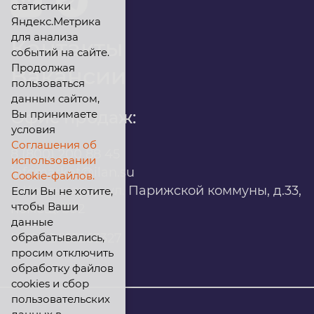
статистики
Яндекс.Метрика
для анализа
Контакты
событий на сайте.
Продолжая
Вакансии
пользоваться
данным сайтом,
Вы принимаете
Офис продаж:
условия
Соглашения об
8 (800) 200 88 45
использовании
infomarket@ilan.su
Cookie-файлов.
г. Красноярск, ул. Парижской коммуны, д.33,
Если Вы не хотите,
чтобы Ваши
помещ. 302
данные
обрабатывались,
ИНН: 2465263327
просим отключить
обработку файлов
cookies и сбор
пользовательских