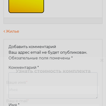
Навигация по записям
Жилье
Добавить комментарий
Ваш адрес email не будет опубликован.
Обязательные поля помечены
*
Комментарий
*
Узнать стоимость комплекта
Ваше имя
*
Ваш e-mail
*
Имя
*