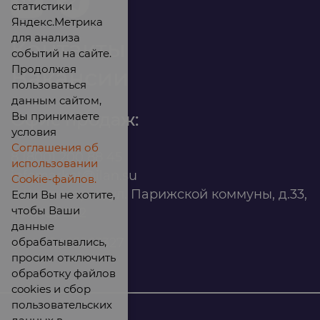
статистики
Яндекс.Метрика
для анализа
Контакты
событий на сайте.
Продолжая
Вакансии
пользоваться
данным сайтом,
Вы принимаете
Офис продаж:
условия
Соглашения об
8 (800) 200 88 45
использовании
infomarket@ilan.su
Cookie-файлов.
г. Красноярск, ул. Парижской коммуны, д.33,
Если Вы не хотите,
чтобы Ваши
помещ. 302
данные
обрабатывались,
ИНН: 2465263327
просим отключить
обработку файлов
cookies и сбор
пользовательских