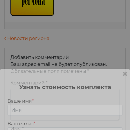
Навигация по записям
Новости региона
Добавить комментарий
Ваш адрес email не будет опубликован.
Обязательные поля помечены
*
Комментарий
*
Узнать стоимость комплекта
Ваше имя
*
Ваш e-mail
*
Имя
*