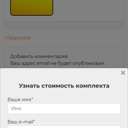
Навигация по записям
Госуслуги
Добавить комментарий
Ваш адрес email не будет опубликован.
Обязательные поля помечены
*
Комментарий
*
Узнать стоимость комплекта
Ваше имя
*
Ваш e-mail
*
Имя
*