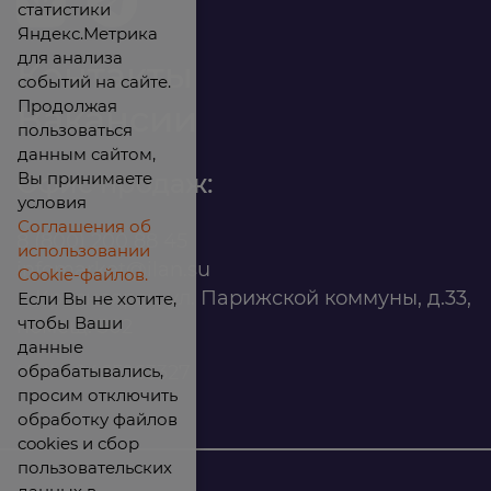
статистики
Яндекс.Метрика
для анализа
Контакты
событий на сайте.
Продолжая
Вакансии
пользоваться
данным сайтом,
Вы принимаете
Офис продаж:
условия
Соглашения об
8 (800) 200 88 45
использовании
infomarket@ilan.su
Cookie-файлов.
г. Красноярск, ул. Парижской коммуны, д.33,
Если Вы не хотите,
чтобы Ваши
помещ. 302
данные
обрабатывались,
ИНН: 2465263327
просим отключить
обработку файлов
cookies и сбор
пользовательских