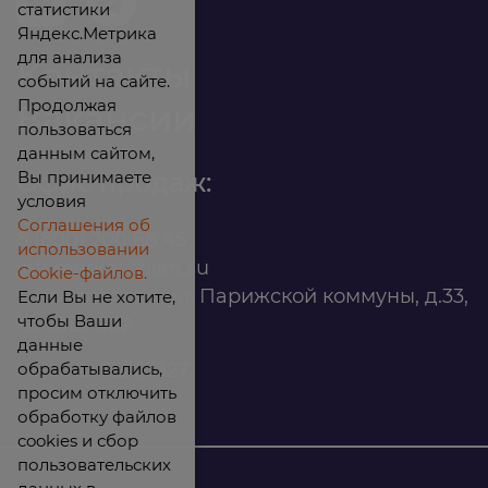
статистики
Яндекс.Метрика
для анализа
Контакты
событий на сайте.
Продолжая
Вакансии
пользоваться
данным сайтом,
Вы принимаете
Офис продаж:
условия
Соглашения об
8 (800) 200 88 45
использовании
infomarket@ilan.su
Cookie-файлов.
г. Красноярск, ул. Парижской коммуны, д.33,
Если Вы не хотите,
чтобы Ваши
помещ. 302
данные
обрабатывались,
ИНН: 2465263327
просим отключить
обработку файлов
cookies и сбор
пользовательских