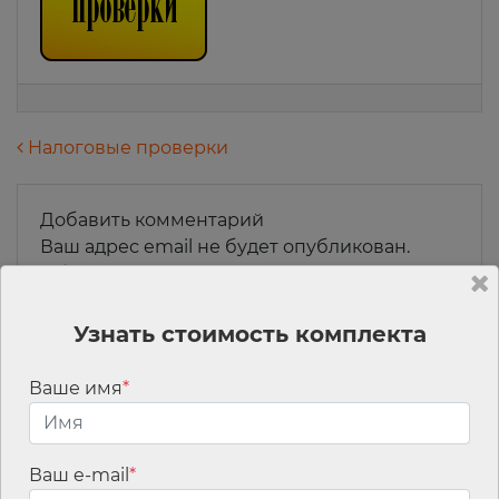
Навигация по записям
Налоговые проверки
Добавить комментарий
Ваш адрес email не будет опубликован.
Обязательные поля помечены
*
Комментарий
*
Узнать стоимость комплекта
Ваше имя
*
Ваш e-mail
*
Имя
*