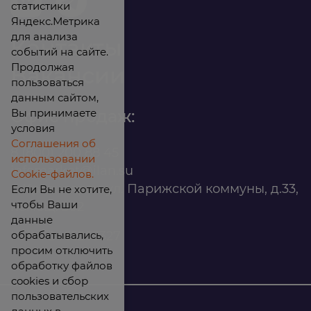
статистики
Яндекс.Метрика
для анализа
Контакты
событий на сайте.
Продолжая
Вакансии
пользоваться
данным сайтом,
Вы принимаете
Офис продаж:
условия
Соглашения об
8 (800) 200 88 45
использовании
infomarket@ilan.su
Cookie-файлов.
г. Красноярск, ул. Парижской коммуны, д.33,
Если Вы не хотите,
чтобы Ваши
помещ. 302
данные
обрабатывались,
ИНН: 2465263327
просим отключить
обработку файлов
cookies и сбор
пользовательских