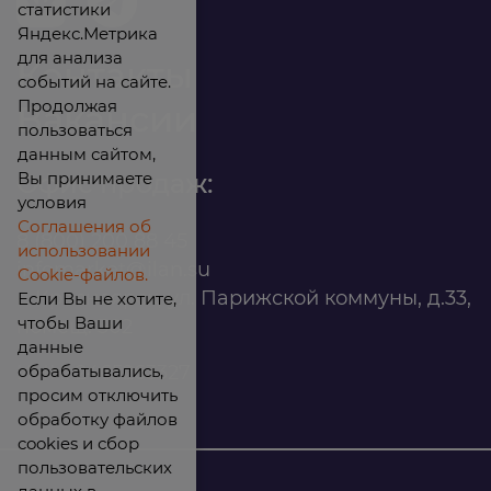
статистики
Яндекс.Метрика
для анализа
Контакты
событий на сайте.
Продолжая
Вакансии
пользоваться
данным сайтом,
Вы принимаете
Офис продаж:
условия
Соглашения об
8 (800) 200 88 45
использовании
infomarket@ilan.su
Cookie-файлов.
г. Красноярск, ул. Парижской коммуны, д.33,
Если Вы не хотите,
чтобы Ваши
помещ. 302
данные
обрабатывались,
ИНН: 2465263327
просим отключить
обработку файлов
cookies и сбор
пользовательских