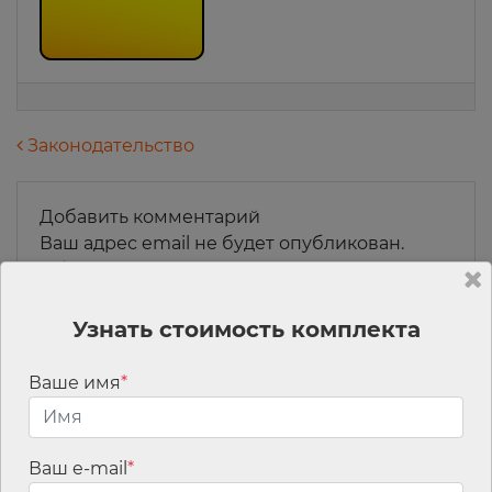
Навигация по записям
Законодательство
Добавить комментарий
Ваш адрес email не будет опубликован.
Обязательные поля помечены
*
Комментарий
*
Узнать стоимость комплекта
Ваше имя
*
Ваш e-mail
*
Имя
*