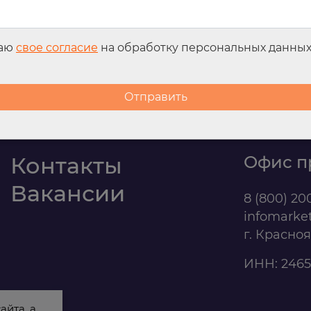
даю
свое согласие
на обработку персональных данны
Контакты
Офис п
Вакансии
8 (800) 20
infomarke
г. Красно
ИНН: 2465
айта, а