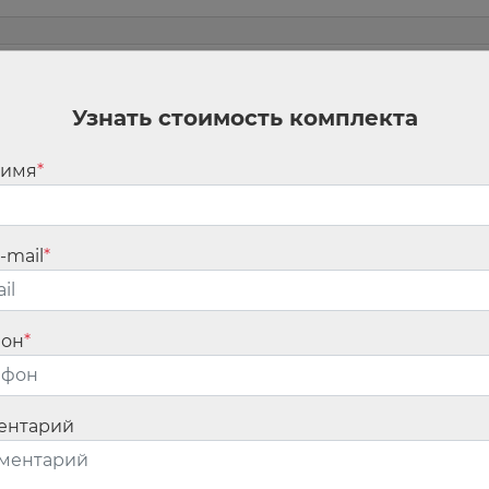
м
Узнать стоимость комплекта
 имя
*
ан.
Обязательные поля помечены
*
-mail
*
фон
*
ентарий