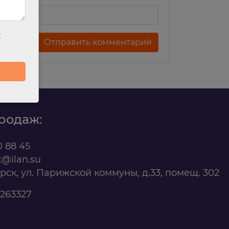
х
родаж:
0 88 45
t@ilan.su
ярск, ул. Парижской коммуны, д.33, помещ. 302
263327