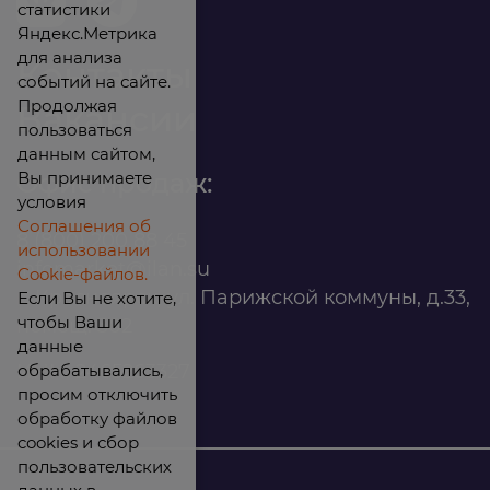
статистики
Яндекс.Метрика
для анализа
Контакты
событий на сайте.
Продолжая
Вакансии
пользоваться
данным сайтом,
Вы принимаете
Офис продаж:
условия
Соглашения об
8 (800) 200 88 45
использовании
infomarket@ilan.su
Cookie-файлов.
г. Красноярск, ул. Парижской коммуны, д.33,
Если Вы не хотите,
чтобы Ваши
помещ. 302
данные
обрабатывались,
ИНН: 2465263327
просим отключить
обработку файлов
cookies и сбор
пользовательских