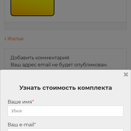
Навигация по записям
Жилье
Добавить комментарий
Ваш адрес email не будет опубликован.
Обязательные поля помечены
*
Комментарий
*
Узнать стоимость комплекта
Ваше имя
*
Ваш e-mail
*
Имя
*