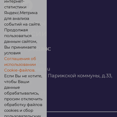
интернет-
статистики
Яндекс.Метрика
для анализа
Контакты
событий на сайте.
Продолжая
Вакансии
пользоваться
данным сайтом,
Вы принимаете
Офис продаж:
условия
Соглашения об
8 (800) 200 88 45
использовании
infomarket@ilan.su
Cookie-файлов.
г. Красноярск, ул. Парижской коммуны, д.33,
Если Вы не хотите,
чтобы Ваши
помещ. 302
данные
обрабатывались,
ИНН: 2465263327
просим отключить
обработку файлов
cookies и сбор
пользовательских