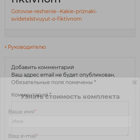
Gotovoe-reshenie--Kakie-priznaki-
svidetelstvuyut-o-fiktivnom
Навигация по записям
Руководителю
Добавить комментарий
Ваш адрес email не будет опубликован.
Обязательные поля помечены
*
Комментарий
*
Узнать стоимость комплекта
Ваше имя
*
Ваш e-mail
*