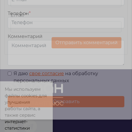
Телефон
*
Email
*
Комментарий
Я даю
свое согласие
на обработку
персональных данных
Мы используем
файлы cookies для
улучшения
работы сайта, а
также сервис
интернет-
статистики