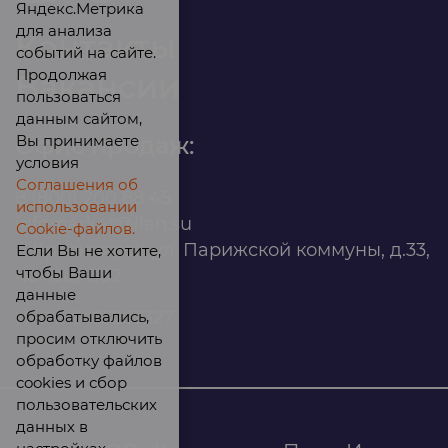
Яндекс.Метрика
для анализа
Контакты
событий на сайте.
Продолжая
Вакансии
пользоваться
данным сайтом,
Вы принимаете
Офис продаж:
условия
Соглашения об
8 (800) 200 88 45
использовании
infomarket@ilan.su
Cookie-файлов.
г. Красноярск, ул. Парижской коммуны, д.33,
Если Вы не хотите,
чтобы Ваши
помещ. 302
данные
обрабатывались,
ИНН: 2465263327
просим отключить
обработку файлов
cookies и сбор
пользовательских
данных в