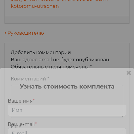
kotoromu-utrachen
Навигация по записям
Руководителю
Добавить комментарий
Ваш адрес email не будет опубликован.
Обязательные поля помечены
*
Комментарий
*
Узнать стоимость комплекта
Ваше имя
*
Ваш e-mail
*
Имя
*