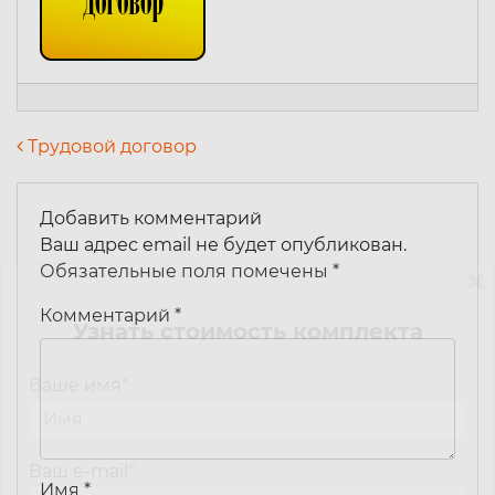
Навигация по записям
Трудовой договор
Добавить комментарий
Ваш адрес email не будет опубликован.
Обязательные поля помечены
*
Комментарий
*
Узнать стоимость комплекта
Ваше имя
*
Ваш e-mail
*
Имя
*