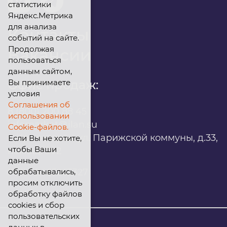
статистики
Яндекс.Метрика
для анализа
Контакты
событий на сайте.
Продолжая
Вакансии
пользоваться
данным сайтом,
Вы принимаете
Офис продаж:
условия
Соглашения об
8 (800) 200 88 45
использовании
infomarket@ilan.su
Cookie-файлов.
г. Красноярск, ул. Парижской коммуны, д.33,
Если Вы не хотите,
чтобы Ваши
помещ. 302
данные
обрабатывались,
ИНН: 2465263327
просим отключить
обработку файлов
cookies и сбор
пользовательских