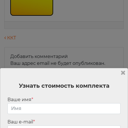
Навигация по записям
ККТ
Добавить комментарий
Ваш адрес email не будет опубликован.
Обязательные поля помечены
*
Комментарий
*
Узнать стоимость комплекта
Ваше имя
*
Ваш e-mail
*
Имя
*