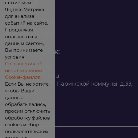
статистики
Яндекс.Метрика
для анализа
Контакты
событий на сайте.
Продолжая
Вакансии
пользоваться
данным сайтом,
Вы принимаете
Офис продаж:
условия
Соглашения об
8 (800) 200 88 45
использовании
infomarket@ilan.su
Cookie-файлов.
г. Красноярск, ул. Парижской коммуны, д.33,
Если Вы не хотите,
чтобы Ваши
помещ. 302
данные
обрабатывались,
ИНН: 2465263327
просим отключить
обработку файлов
cookies и сбор
пользовательских