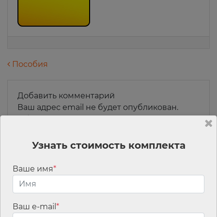
Навигация по записям
Пособия
Добавить комментарий
Ваш адрес email не будет опубликован.
Обязательные поля помечены
*
Комментарий
*
Узнать стоимость комплекта
Ваше имя
*
Ваш e-mail
*
Имя
*