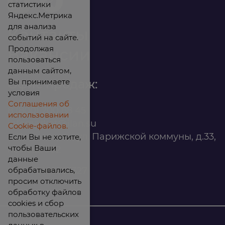
статистики
Яндекс.Метрика
для анализа
Контакты
событий на сайте.
Продолжая
Вакансии
пользоваться
данным сайтом,
Вы принимаете
Офис продаж:
условия
Соглашения об
8 (800) 200 88 45
использовании
infomarket@ilan.su
Cookie-файлов.
г. Красноярск, ул. Парижской коммуны, д.33,
Если Вы не хотите,
чтобы Ваши
помещ. 302
данные
обрабатывались,
ИНН: 2465263327
просим отключить
обработку файлов
cookies и сбор
пользовательских