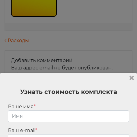
Навигация по записям
Расходы
Добавить комментарий
Ваш адрес email не будет опубликован.
Обязательные поля помечены
*
Комментарий
*
Узнать стоимость комплекта
Ваше имя
*
Ваш e-mail
*
Имя
*