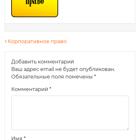
Навигация по записям
Корпоративное право
Добавить комментарий
Ваш адрес email не будет опубликован.
Обязательные поля помечены
*
Комментарий
*
Узнать стоимость комплекта
Ваше имя
*
Ваш e-mail
*
Имя
*