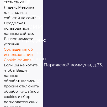
статистики
Яндекс.Метрика
для анализа
Контакты
событий на сайте.
Продолжая
Вакансии
пользоваться
данным сайтом,
Вы принимаете
Офис продаж:
условия
Соглашения об
8 (800) 200 88 45
использовании
infomarket@ilan.su
Cookie-файлов.
г. Красноярск, ул. Парижской коммуны, д.33,
Если Вы не хотите,
чтобы Ваши
помещ. 302
данные
обрабатывались,
ИНН: 2465263327
просим отключить
обработку файлов
cookies и сбор
пользовательских