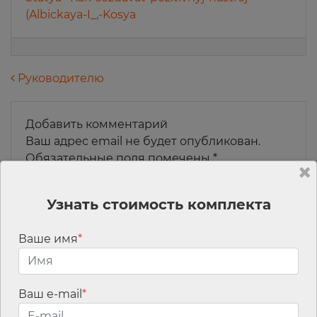
(Albickaya-I_,-Kosya
Навигация по записям
Руководителю
Добавить комментарий
Ваш адрес email не будет опубликован.
Обязательные поля помечены
*
Комментарий
*
Узнать стоимость комплекта
Ваше имя
*
Ваш e-mail
*
Имя
*