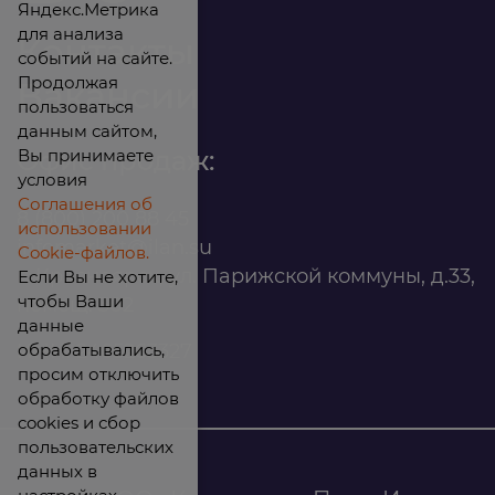
Яндекс.Метрика
для анализа
Контакты
событий на сайте.
Продолжая
Вакансии
пользоваться
данным сайтом,
Вы принимаете
Офис продаж:
условия
Соглашения об
8 (800) 200 88 45
использовании
infomarket@ilan.su
Cookie-файлов.
г. Красноярск, ул. Парижской коммуны, д.33,
Если Вы не хотите,
чтобы Ваши
помещ. 302
данные
обрабатывались,
ИНН: 2465263327
просим отключить
обработку файлов
cookies и сбор
пользовательских
данных в