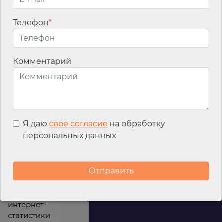
Телефон
*
Email
*
Комментарий
Я даю
свое согласие
на обработку
персональных данных
Мы используем
файлы cookies для
улучшения
работы сайта, а
также сервис
интернет-
статистики