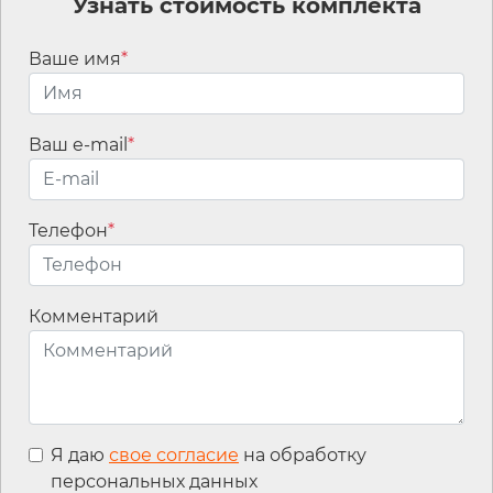
Узнать стоимость комплекта
Навигация по записям
1n
Ваше имя
*
Ваш e-mail
*
Мы используем
файлы cookies для
Телефон
*
улучшения
работы сайта, а
также сервис
Комментарий
интернет-
статистики
Яндекс.Метрика
для анализа
Контакты
событий на сайте.
Продолжая
Вакансии
Я даю
свое согласие
на обработку
пользоваться
персональных данных
данным сайтом,