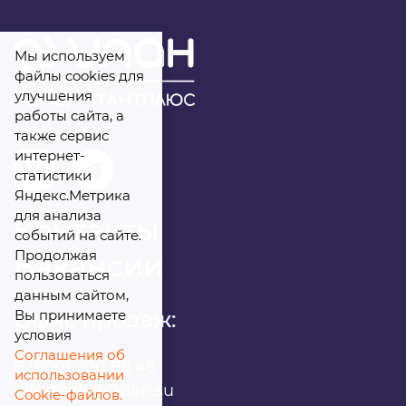
Комментарий
Мы используем
файлы cookies для
улучшения
работы сайта, а
Я даю
свое согласие
на обработку
также сервис
персональных данных
интернет-
статистики
Яндекс.Метрика
для анализа
Контакты
событий на сайте.
Продолжая
Вакансии
пользоваться
данным сайтом,
Офис продаж:
Вы принимаете
условия
Соглашения об
8 (800) 200 88 45
использовании
infomarket@ilan.su
Cookie-файлов.