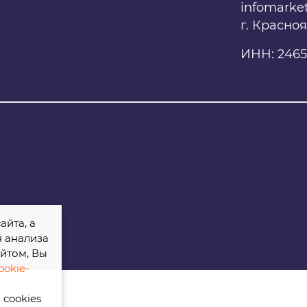
infomarke
г. Красно
ИНН: 2465
айта, а
я анализа
йтом, Вы
okie-
cookies