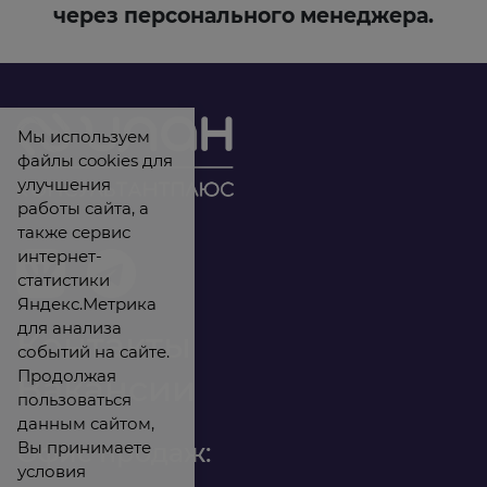
через персонального менеджера.
Мы используем
файлы cookies для
улучшения
работы сайта, а
также сервис
интернет-
статистики
Яндекс.Метрика
для анализа
Контакты
событий на сайте.
Продолжая
Вакансии
пользоваться
данным сайтом,
Вы принимаете
Офис продаж:
условия