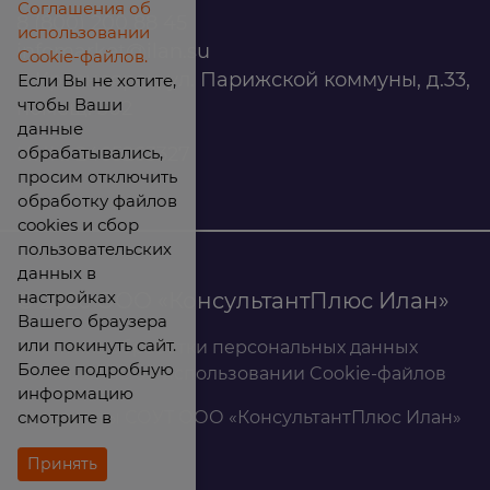
Соглашения об
8 (800) 200 88 45
использовании
infomarket@ilan.su
Cookie-файлов.
г. Красноярск, ул. Парижской коммуны, д.33,
Если Вы не хотите,
чтобы Ваши
помещ. 302
данные
обрабатывались,
ИНН: 2465263327
просим отключить
обработку файлов
cookies и сбор
пользовательских
данных в
настройках
© 2026 ООО «КонсультантПлюс Илан»
Вашего браузера
или покинуть сайт.
Политика обработки персональных данных
Более подробную
Соглашение об использовании Cookie-файлов
информацию
смотрите в
Результаты СОУТ ООО «КонсультантПлюс Илан»
Принять