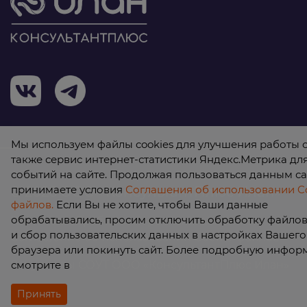
Мы используем файлы cookies для улучшения работы с
также сервис интернет-статистики Яндекс.Метрика дл
событий на сайте. Продолжая пользоваться данным са
принимаете условия
Соглашения об использовании Co
© 2026 ООО «КонсультантПлюс Илан»
файлов.
Если Вы не хотите, чтобы Ваши данные
обрабатывались, просим отключить обработку файлов 
Политика обработки персональных данных
и сбор пользовательских данных в настройках Вашего
Соглашение об использовании Cookie-файлов
браузера или покинуть сайт. Более подробную инфо
Результаты СОУТ ООО «КонсультантПлюс Илан»
смотрите в
Принять