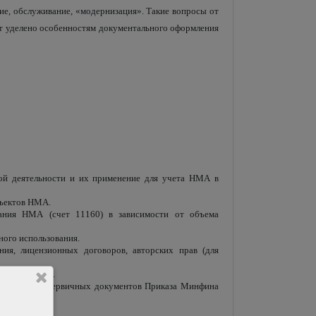
ние, обслуживание, «модернизация». Такие вопросы от
ет уделено особенностям документального оформления
ой деятельности и их применение для учета НМА в
бъектов НМА.
вания НМА (счет 11160) в зависимости от объема
ого использования.
ия, лицензионных договоров, авторских прав (для
пового учета.
лектронных первичных документов Приказа Минфина