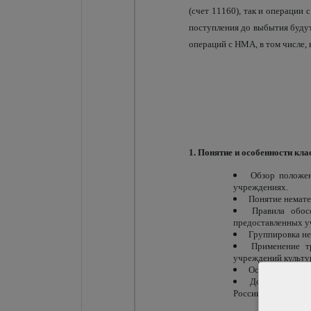
(счет 11160), так и операции
поступления до выбытия буду
операций с НМА, в том числе,
1. Понятие и особенности кл
Обзор положен
учреждениях.
Понятие немате
Правила обос
предоставленных у
Группировка не
Применение т
учреждений культу
Особенности оп
Документально
России от 15.04.20