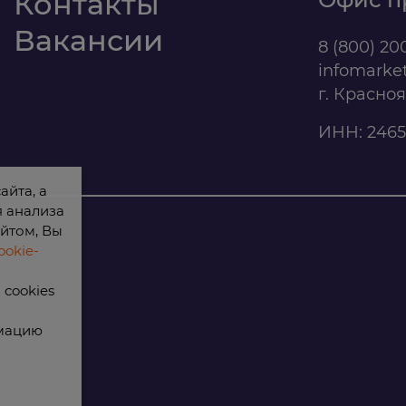
Контакты
Вакансии
8 (800) 20
infomarke
г. Красно
ИНН: 2465
айта, а
я анализа
йтом, Вы
okie-
cookies
рмацию