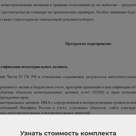
 с нематериальными активами и правами пользования до их выбытия – продле
т рассмотрены на семинаре на практических примерах. Особое внимание буд
 в связи с переходом на электронный документооборот.
Программа мероприятия:
ассификации нематериальных активов.
ий Части IV ГК РФ в отношении охраняемых результатов интеллектуальн
риального актива в бюджетном учете, критерии признания и классификация о
обления объектов нематериальных активов (счет 10200) и прав пользо
чреждению прав.
материальных активов: НМА с определенным и неопределенным сроком полезн
ребований Минфина России к учету отдельных объектов: сайта учрежден
ры), неисключительных и исключительных лицензий.
ределения инвентарных объектов НМА и прав пользования; возможности груп
е оформление операций с НМА и правами пользования НМА; применение э
21 &numero;61н.
Узнать стоимость комплекта