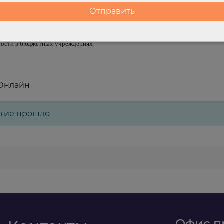
ксандр Юрьевич – заместитель председателя комитета ИПБ России по бюдже
й бухгалтер бюджетных учреждений», «Бухгалтерский учет в бюджетных учре
тности в бюджетных учреждениях
 Онлайн
тие прошло
Офис п