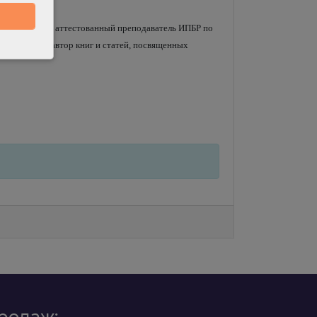
тному учету, аттестованный преподаватель ИПБР по
ждениях», автор книг и статей, посвященных
родаж: