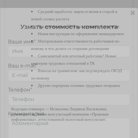
Средний заработок: ищем отличия в старой и
новой схемах расчета
Узнать стоимость комплекта
Что прописать в ЛНА про премии к 1 сентября
Новая инструкция по оформлению командировок
Материальная ответственность работников по-
Ваше имя
*
новому и что делать со старыми договорами
Самозанятый или штатный работник? Новые
критерии трудовых отношений в ТК
Ваш e-mail
*
Взносы на травматизм: как подтверждать ОВЭД
по-новому
Другие сюрпризы осенних трудовых поправок
Телефон
*
Ведущая семинара — Незнахина Людмила Васильевна,
Комментарий
руководитель Линии консультаций компании «Правовая
информатика», аттестованный налоговый консультант.