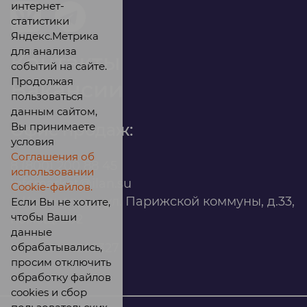
интернет-
статистики
Яндекс.Метрика
для анализа
Контакты
событий на сайте.
Продолжая
Вакансии
пользоваться
данным сайтом,
Вы принимаете
Офис продаж:
условия
Соглашения об
8 (800) 200 88 45
использовании
infomarket@ilan.su
Cookie-файлов.
г. Красноярск, ул. Парижской коммуны, д.33,
Если Вы не хотите,
чтобы Ваши
помещ. 302
данные
обрабатывались,
ИНН: 2465263327
просим отключить
обработку файлов
cookies и сбор