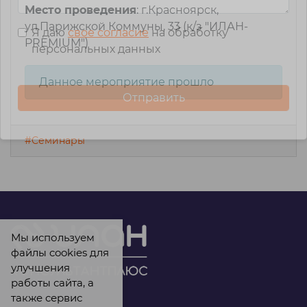
Место проведения
: г.Красноярск,
ул.Парижской Коммуны, 33 (к/з "ИЛАН-
Я даю
свое согласие
на обработку
PREMIUM")
персональных данных
Данное мероприятие прошло
#Семинары
Мы используем
файлы cookies для
улучшения
работы сайта, а
также сервис