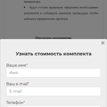
инициатора;
будут готовы правильно оформлять необходимые
документы и соблюдать законные процедуры, чтобы
избежать юридических проблем.
Программа мероприятия:
Узнать стоимость комплекта
1. Трудовой договор – понятие, виды, содержание.
Ваше имя
*
Понятие трудового договора. Что представляет
собой этот документ и почему он важен?
Функция трудового договора, как он регулирует
Ваш e-mail
*
взаимоотношения между работодателем и
сотрудником.
Какие бывают виды трудового договора.
Телефон
*
2. Порядок заключения трудового договора.