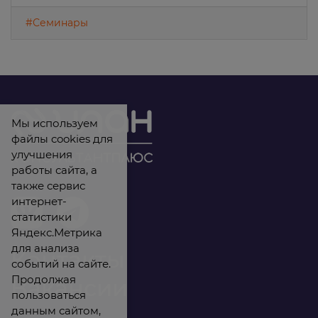
#Семинары
Мы используем
файлы cookies для
улучшения
работы сайта, а
также сервис
интернет-
статистики
Яндекс.Метрика
для анализа
Контакты
событий на сайте.
Продолжая
Вакансии
пользоваться
данным сайтом,