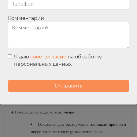
Составляющие трудового договора. Обязательные
и необязательные пункты.
Комментарий
Этапы оформления – от намерения до подписания.
Распространенные ошибки и способы их
устранения.
3. Изменение условий трудового договора.
Я даю
свое согласие
на обработку
Когда нужно вносить изменения в трудовой
персональных данных
договор.
Процедура корректировки: пошаговый алгоритм
правильного оформления изменений.
Согласование с работником: важность соблюдения
прав сотрудника при изменении условий работы.
4. Прекращение трудового договора
Основания для расторжения: по каким причинам
могут прекратиться трудовые отношения.