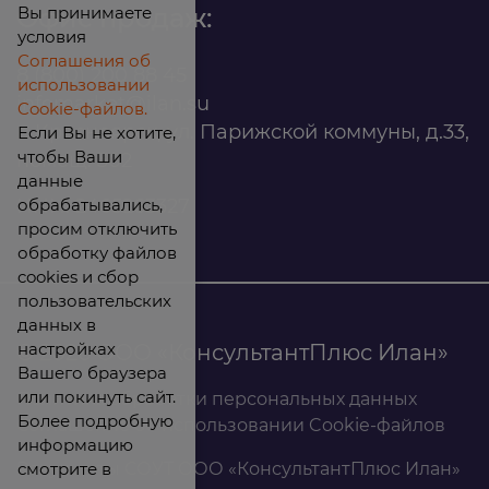
Вы принимаете
Офис продаж:
условия
Соглашения об
8 (800) 200 88 45
использовании
infomarket@ilan.su
Cookie-файлов.
г. Красноярск, ул. Парижской коммуны, д.33,
Если Вы не хотите,
чтобы Ваши
помещ. 302
данные
обрабатывались,
ИНН: 2465263327
просим отключить
обработку файлов
cookies и сбор
пользовательских
данных в
настройках
© 2026 ООО «КонсультантПлюс Илан»
Вашего браузера
или покинуть сайт.
Политика обработки персональных данных
Более подробную
Соглашение об использовании Cookie-файлов
информацию
смотрите в
Результаты СОУТ ООО «КонсультантПлюс Илан»