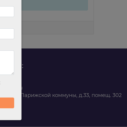
родаж:
0 88 45
х
t@ilan.su
ярск, ул. Парижской коммуны, д.33, помещ. 302
263327