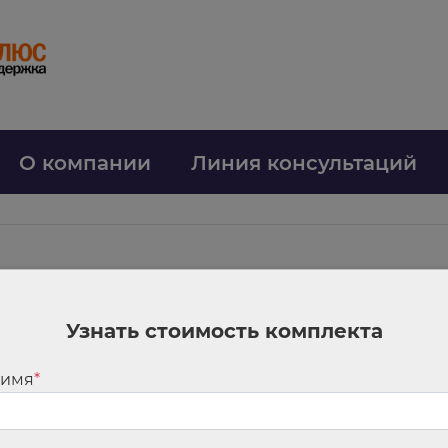
О компании
Линия консультаций
формы реализации образо
Узнать стоимость комплекта
: решаем правовые вопр
 имя
*
 Онлайн