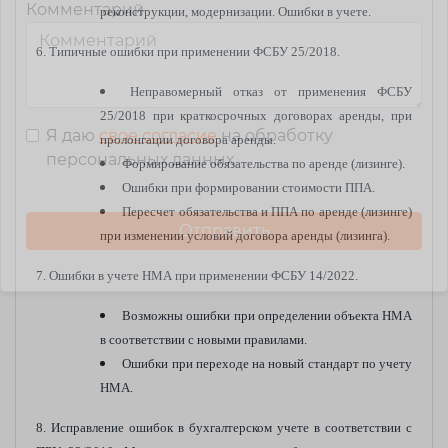
Комментарий
реконструкции, модернизации. Ошибки в учете.
6. Типичные ошибки при применении ФСБУ 25/2018.
Неправомерный отказ от применения ФСБУ
25/2018 при краткосрочных договорах аренды, при
Я даю
свое согласие
на обработку
пролонгации договора аренды.
персональных данных
Формирование обязательства по аренде (лизинге).
Ошибки при формировании стоимости ППА.
Пересчет обязательства и ППА по аренде (лизинге)
при изменении условий договора аренды (лизинга).
7. Ошибки в учете НМА при применении ФСБУ 14/2022.
Возможны ошибки при определении объекта НМА
в соответствии с новыми правилами.
Ошибки при переходе на новый стандарт по учету
НМА.
8. Исправление ошибок в бухгалтерском учете в соответствии с