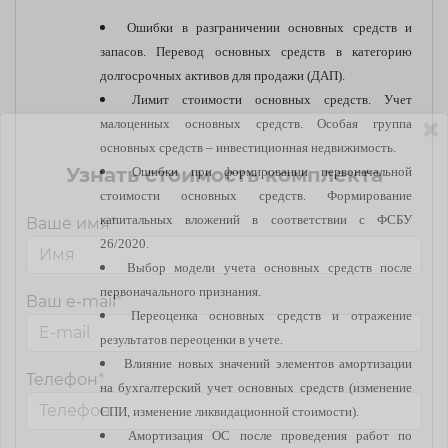
Ошибки в разграничении основных средств и
запасов. Перевод основных средств в категорию
долгосрочных активов для продажи (ДАП).
Лимит стоимости основных средств. Учет
малоценных основных средств. Особая группа
основных средств – инвестиционная недвижимость.
Узнать стоимость комплекта
Ошибки при формировании первоначальной
стоимости основных средств. Формирование
капитальных вложений в соответствии с ФСБУ
Ваше имя
*
26/2020.
Выбор модели учета основных средств после
первоначального признания.
Ваш e-mail
*
Переоценка основных средств и отражение
результатов переоценки в учете.
Влияние новых значений элементов амортизации
Телефон
*
на бухгалтерский учет основных средств (изменение
СПИ, изменение ликвидационной стоимости).
Амортизация ОС после проведения работ по