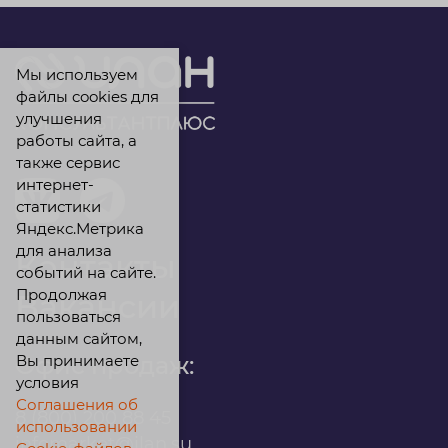
Мы используем
файлы cookies для
улучшения
работы сайта, а
также сервис
интернет-
статистики
Яндекс.Метрика
для анализа
Контакты
событий на сайте.
Продолжая
Вакансии
пользоваться
данным сайтом,
Вы принимаете
Офис продаж:
условия
Соглашения об
8 (800) 200 88 45
использовании
infomarket@ilan.su