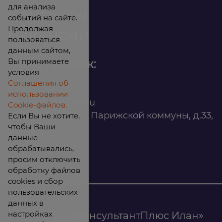
для анализа
Контакты
событий на сайте.
Продолжая
Вакансии
пользоваться
данным сайтом,
Вы принимаете
Офис продаж:
условия
Соглашения об
8 (800) 200 88 45
использовании
infomarket@ilan.su
Cookie-файлов.
г. Красноярск, ул. Парижской коммуны, д.33,
Если Вы не хотите,
чтобы Ваши
помещ. 302
данные
обрабатывались,
ИНН: 2465263327
просим отключить
обработку файлов
cookies и сбор
пользовательских
данных в
настройках
© 2026 ООО «КонсультантПлюс Илан»