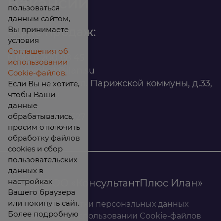
Вакансии
пользоваться
данным сайтом,
Вы принимаете
Офис продаж:
условия
Соглашения об
8 (800) 200 88 45
использовании
infomarket@ilan.su
Cookie-файлов.
г. Красноярск, ул. Парижской коммуны, д.33,
Если Вы не хотите,
чтобы Ваши
помещ. 302
данные
обрабатывались,
ИНН: 2465263327
просим отключить
обработку файлов
cookies и сбор
пользовательских
данных в
настройках
© 2026 ООО «КонсультантПлюс Илан»
Вашего браузера
или покинуть сайт.
Политика обработки персональных данных
Более подробную
Соглашение об использовании Cookie-файлов