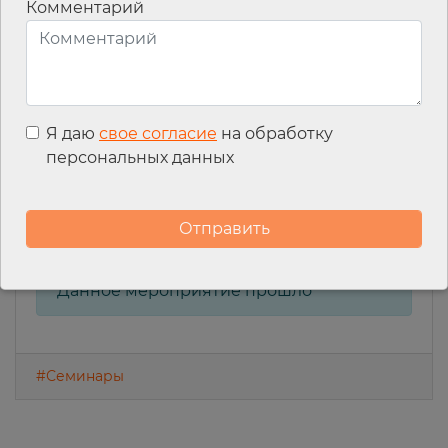
Комментарий
7. Нюансы применения УСН, АУСН, ОСН и патента: лимиты
доходов, сдача отчетности, уплата налогов.
8. Системы налогообложения при ведении бизнеса с работниками.
9. Оформления первой учетной политики вновь созданной
Я даю
свое согласие
на обработку
организации.
персональных данных
Место проведения
: Онлайн
Данное мероприятие прошло
#Семинары