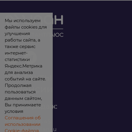
Мы используем
файлы cookies для
улучшения
работы сайта, а
также сервис
интернет-
статистики
Яндекс.Метрика
для анализа
Контакты
событий на сайте.
Продолжая
Вакансии
пользоваться
данным сайтом,
Вы принимаете
Офис продаж:
условия
Соглашения об
8 (800) 200 88 45
использовании
infomarket@ilan.su
Cookie-файлов.