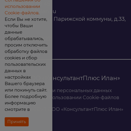
8 (800) 200 88 45
использовании
infomarket@ilan.su
Cookie-файлов.
г. Красноярск, ул. Парижской коммуны, д.33,
Если Вы не хотите,
чтобы Ваши
помещ. 302
данные
обрабатывались,
ИНН: 2465263327
просим отключить
обработку файлов
cookies и сбор
пользовательских
данных в
настройках
© 2026 ООО «КонсультантПлюс Илан»
Вашего браузера
или покинуть сайт.
Политика обработки персональных данных
Более подробную
Соглашение об использовании Cookie-файлов
информацию
смотрите в
Результаты СОУТ ООО «КонсультантПлюс Илан»
Принять