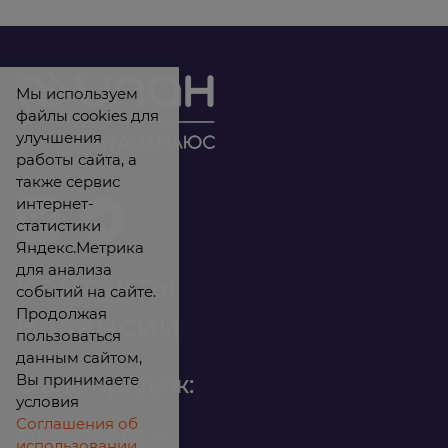
Мы используем
файлы cookies для
улучшения
работы сайта, а
также сервис
интернет-
статистики
Яндекс.Метрика
для анализа
Контакты
событий на сайте.
Продолжая
Вакансии
пользоваться
данным сайтом,
Вы принимаете
Офис продаж:
условия
Соглашения об
8 (800) 200 88 45
использовании