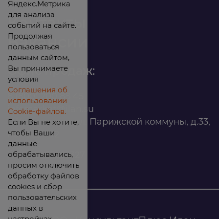
Яндекс.Метрика
для анализа
Контакты
событий на сайте.
Продолжая
Вакансии
пользоваться
данным сайтом,
Вы принимаете
Офис продаж:
условия
Соглашения об
8 (800) 200 88 45
использовании
infomarket@ilan.su
Cookie-файлов.
г. Красноярск, ул. Парижской коммуны, д.33,
Если Вы не хотите,
чтобы Ваши
помещ. 302
данные
обрабатывались,
ИНН: 2465263327
просим отключить
обработку файлов
cookies и сбор
пользовательских
данных в
настройках