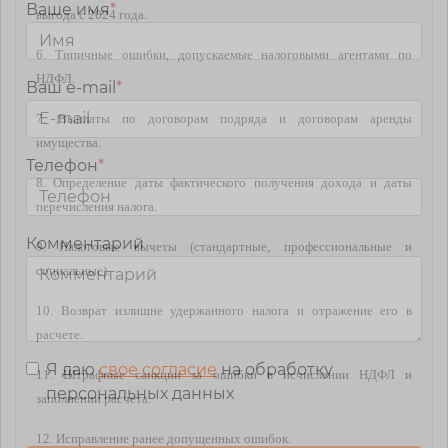
Ваше имя
*
выгода с 2024 года.
6. Типичные ошибки, допускаемые налоговыми агентами по
НДФЛ.
Ваш e-mail
*
7. Выплаты по договорам подряда и договорам аренды
имущества.
Телефон
*
8. Определение даты фактического получения дохода и даты
перечисления налога.
Комментарий
9. Налоговые вычеты (стандартные, профессиональные и
социальные).
10. Возврат излишне удержанного налога и отражение его в
расчете.
Я даю
свое согласие
на обработку
11. Штрафные санкции за ошибки в исчислении НДФЛ и
персональных данных
заполнении расчета.
12. Исправление ранее допущенных ошибок.