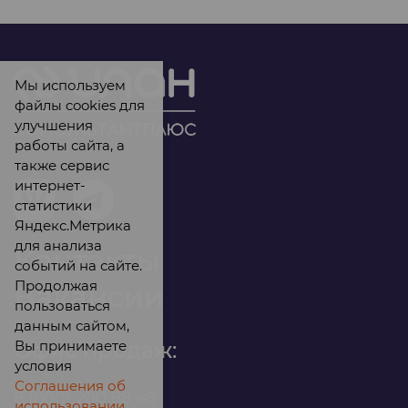
Мы используем
файлы cookies для
улучшения
работы сайта, а
также сервис
интернет-
статистики
Яндекс.Метрика
для анализа
Контакты
событий на сайте.
Продолжая
Вакансии
пользоваться
данным сайтом,
Вы принимаете
Офис продаж:
условия
Соглашения об
8 (800) 200 88 45
использовании