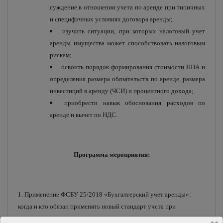
суждение в отношении учета по аренде при типичных
и специфичных условиях договора аренды;
изучить ситуации, при которых налоговый учет
аренды имущества может способствовать налоговым
рискам;
освоить порядок формирования стоимости ППА и
определения размера обязательств по аренде, размера
инвестиций в аренду (ЧСИ) и процентного дохода;
приобрести навык обоснования расходов по
аренде и вычет по НДС.
Программа мероприятия:
1. Применение ФСБУ 25/2018 «Бухгалтерский учет аренды»:
когда и кто обязан применять новый стандарт учета при
заключении договора аренды.