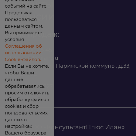
Контакты
событий на сайте.
Продолжая
Вакансии
пользоваться
данным сайтом,
Вы принимаете
Офис продаж:
условия
Соглашения об
8 (800) 200 88 45
использовании
infomarket@ilan.su
Cookie-файлов.
г. Красноярск, ул. Парижской коммуны, д.33,
Если Вы не хотите,
чтобы Ваши
помещ. 302
данные
обрабатывались,
ИНН: 2465263327
просим отключить
обработку файлов
cookies и сбор
пользовательских
данных в
настройках
© 2026 ООО «КонсультантПлюс Илан»
Вашего браузера