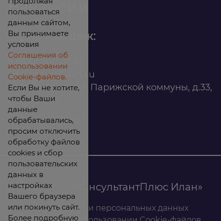
Продолжая
Вакансии
пользоваться
данным сайтом,
Вы принимаете
Офис продаж:
условия
Соглашения об
8 (800) 200 88 45
использовании
infomarket@ilan.su
Cookie-файлов.
г. Красноярск, ул. Парижской коммуны, д.33,
Если Вы не хотите,
чтобы Ваши
помещ. 302
данные
обрабатывались,
ИНН: 2465263327
просим отключить
обработку файлов
cookies и сбор
пользовательских
данных в
настройках
© 2026 ООО «КонсультантПлюс Илан»
Вашего браузера
или покинуть сайт.
Политика обработки персональных данных
Более подробную
Соглашение об использовании Cookie-файлов