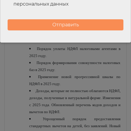
персональных данных
Новый подход ФНС к порядку исчисления НДС с
авансов и применения налоговых вычетов.
Что учесть плательщикам НДС при получении
счетов-фактур от контрагентов, применяющих УСН.
4. НДФЛ.
Порядок уплаты НДФЛ налоговыми агентами в
2025 году.
Порядок формирования совокупности налоговых
баз в 2025 году.
Применение новой прогрессивной шкалы по
НДФЛ в 2025 году.
Доходы, которые не полностью облагаются НДФЛ,
доходы, полученные в натуральной форме. Изменения
с 2025 года. Обновленный перечень кодов доходов и
вычетов по НДФЛ.
Упрощенный порядок предоставления
стандартных вычетов на детей, без заявлений. Новый