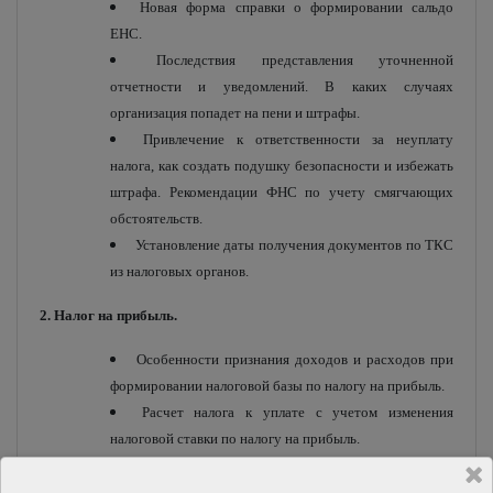
Новая форма справки о формировании сальдо
ЕНС.
Последствия представления уточненной
отчетности и уведомлений. В каких случаях
организация попадет на пени и штрафы.
Привлечение к ответственности за неуплату
налога, как создать подушку безопасности и избежать
штрафа. Рекомендации ФНС по учету смягчающих
обстоятельств.
Установление даты получения документов по ТКС
из налоговых органов.
2. Налог на прибыль.
Особенности признания доходов и расходов при
формировании налоговой базы по налогу на прибыль.
Расчет налога к уплате с учетом изменения
налоговой ставки по налогу на прибыль.
Что учесть при обнаружении ошибок,
относящихся к другим отчетным периодам, с учетом