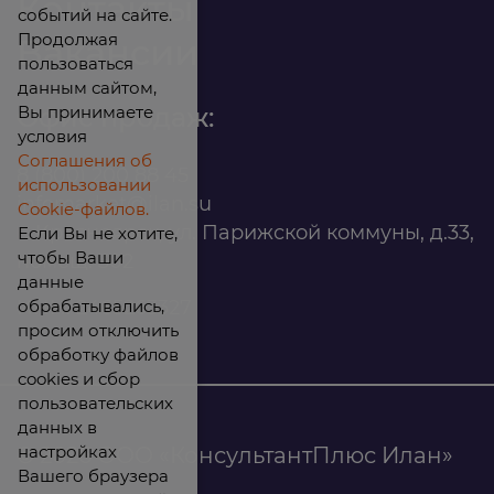
Контакты
событий на сайте.
Продолжая
Вакансии
пользоваться
данным сайтом,
Вы принимаете
Офис продаж:
условия
Соглашения об
8 (800) 200 88 45
использовании
infomarket@ilan.su
Cookie-файлов.
г. Красноярск, ул. Парижской коммуны, д.33,
Если Вы не хотите,
чтобы Ваши
помещ. 302
данные
обрабатывались,
ИНН: 2465263327
просим отключить
обработку файлов
cookies и сбор
пользовательских
данных в
настройках
© 2026 ООО «КонсультантПлюс Илан»
Вашего браузера