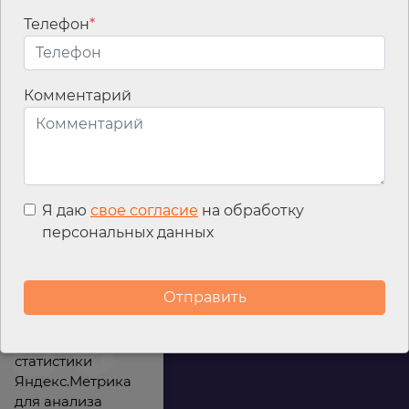
Телефон
*
Данное мероприятие прошло
Комментарий
#Семинары
Я даю
свое согласие
на обработку
персональных данных
Мы используем
файлы cookies для
улучшения
работы сайта, а
также сервис
интернет-
статистики
Яндекс.Метрика
для анализа