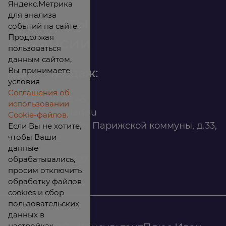
Яндекс.Метрика
для анализа
Контакты
событий на сайте.
Продолжая
Вакансии
пользоваться
данным сайтом,
Вы принимаете
Офис продаж:
условия
Соглашения об
8 (800) 200 88 45
использовании
infomarket@ilan.su
Cookie-файлов.
г. Красноярск, ул. Парижской коммуны, д.33,
Если Вы не хотите,
чтобы Ваши
помещ. 302
данные
обрабатывались,
ИНН: 2465263327
просим отключить
обработку файлов
cookies и сбор
пользовательских
данных в
настройках