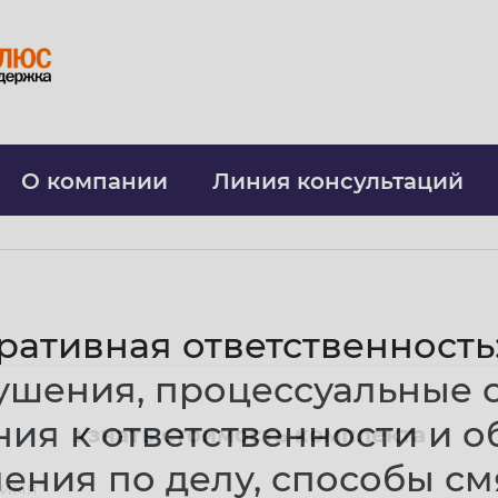
О компании
Линия консультаций
ативная ответственность
ушения, процессуальные 
ия к ответственности и 
Узнать стоимость комплекта
ения по делу, способы с
 имя
*