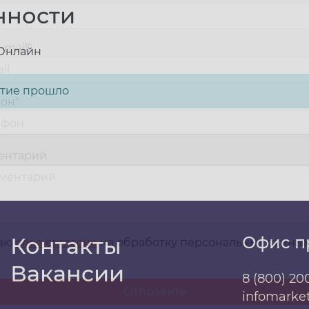
нности
-mail
*
 Онлайн
тие прошло
фон
*
ентарий
Контакты
Офис п
даю
свое согласие
на обработку персональных данны
Вакансии
8 (800) 20
infomarke