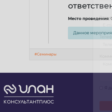
ответстве
Ваш e
Место проведения
:
Данное мероприя
Теле
#Семинары
Комм
Я 