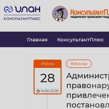
Главная
КонсультантПлюс
Июнь
Вебинар
28
Администр
правонар
14:00-21:00
привлечен
постановл
Ваше