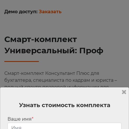
Демо доступ:
Заказать
Смарт-комплект
Универсальный: Проф
Смарт-комплект Консультант Плюс для
бухгалтера, специалиста по кадрам и юриста –
полный спектр правовой информации для
специалистов среднего бизнеса.
Узнать стоимость комплекта
Подробнее
Ваше имя
*
Детали: