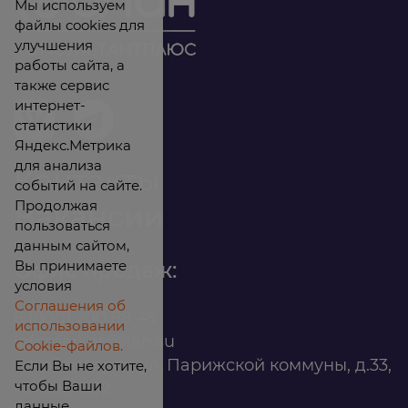
Мы используем
файлы cookies для
улучшения
работы сайта, а
также сервис
интернет-
статистики
Яндекс.Метрика
для анализа
Контакты
событий на сайте.
Продолжая
Вакансии
пользоваться
данным сайтом,
Вы принимаете
Офис продаж:
условия
Соглашения об
8 (800) 200 88 45
использовании
infomarket@ilan.su
Cookie-файлов.
г. Красноярск, ул. Парижской коммуны, д.33,
Если Вы не хотите,
чтобы Ваши
помещ. 302
данные