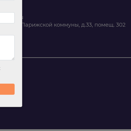
0 88 45
t@ilan.su
ярск, ул. Парижской коммуны, д.33, помещ. 302
263327
х