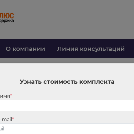
О компании
Линия консультаций
Узнать стоимость комплекта
ющих заданным критериям
 имя
*
-mail
*
Контакты
Офис п