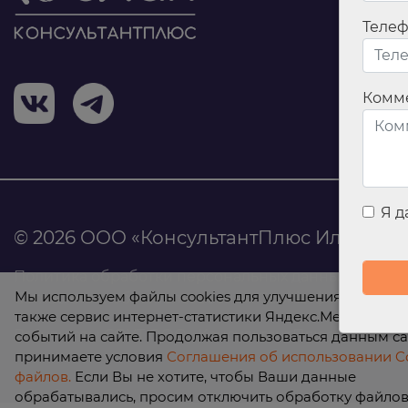
Теле
Комм
Я 
© 2026 ООО «КонсультантПлюс Илан»
Политика обработки персональных данных
Мы используем файлы cookies для улучшения работы с
Соглашение об использовании Cookie-файлов
также сервис интернет-статистики Яндекс.Метрика дл
Результаты СОУТ ООО «КонсультантПлюс Илан»
событий на сайте. Продолжая пользоваться данным са
принимаете условия
Соглашения об использовании Co
файлов.
Если Вы не хотите, чтобы Ваши данные
обрабатывались, просим отключить обработку файлов 