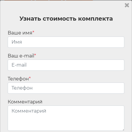
Узнать стоимость комплекта
Ваше имя
*
Ваш e-mail
*
Телефон
*
Мы используем
файлы cookies для
улучшения
Комментарий
работы сайта, а
также сервис
интернет-
статистики