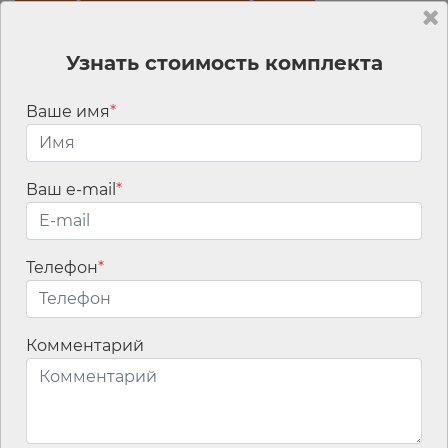
Узнать стоимость комплекта
Ваше имя
*
Ваш e-mail
*
Телефон
*
Мы используем
файлы cookies для
улучшения
Комментарий
работы сайта, а
также сервис
интернет-
статистики