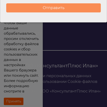
Соглашения об
8 (800) 200 88 45
использовании
infomarket@ilan.su
Cookie-файлов.
г. Красноярск, ул. Парижской коммуны, д.33,
Если Вы не хотите,
чтобы Ваши
помещ. 302
данные
обрабатывались,
ИНН: 2465263327
просим отключить
обработку файлов
cookies и сбор
пользовательских
данных в
настройках
© 2026 ООО «КонсультантПлюс Илан»
Вашего браузера
или покинуть сайт.
Политика обработки персональных данных
Более подробную
Соглашение об использовании Cookie-файлов
информацию
смотрите в
Результаты СОУТ ООО «КонсультантПлюс Илан»
Принять