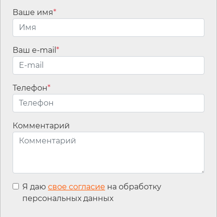
Ваше имя
*
Ваш e-mail
*
Мы используем
файлы cookies для
улучшения
Телефон
*
работы сайта, а
также сервис
интернет-
статистики
Комментарий
Яндекс.Метрика
для анализа
Контакты
событий на сайте.
Продолжая
Вакансии
пользоваться
Я даю
свое согласие
на обработку
данным сайтом,
персональных данных
Вы принимаете
Офис продаж:
условия