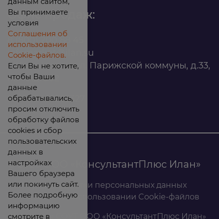
данным сайтом,
Вы принимаете
Офис продаж:
условия
Соглашения об
8 (800) 200 88 45
использовании
infomarket@ilan.su
Cookie-файлов.
г. Красноярск, ул. Парижской коммуны, д.33,
Если Вы не хотите,
чтобы Ваши
помещ. 302
данные
обрабатывались,
ИНН: 2465263327
просим отключить
обработку файлов
cookies и сбор
пользовательских
данных в
настройках
© 2026 ООО «КонсультантПлюс Илан»
Вашего браузера
или покинуть сайт.
Политика обработки персональных данных
Более подробную
Соглашение об использовании Cookie-файлов
информацию
смотрите в
Результаты СОУТ ООО «КонсультантПлюс Илан»