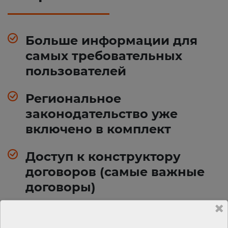
Больше информации для
самых требовательных
пользователей
Региональное
законодательство уже
включено в комплект
Доступ к конструктору
договоров (самые важные
договоры)