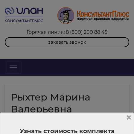
Горячая линия:
8 (800) 200 88 45
заказать звонок
Рыхтер Марина
Валерьевна
Узнать стоимость комплекта
Моложаева Анастасия Витальевна