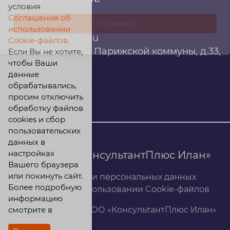
условия
Соглашения об
8 (800) 200 88 45
использовании
infomarket@ilan.su
Cookie-файлов.
г. Красноярск, ул. Парижской коммуны, д.33,
Если Вы не хотите,
чтобы Ваши
помещ. 302
данные
обрабатывались,
ИНН: 2465263327
просим отключить
обработку файлов
cookies и сбор
пользовательских
данных в
настройках
© 2026 ООО «КонсультантПлюс Илан»
Вашего браузера
или покинуть сайт.
Политика обработки персональных данных
Более подробную
Соглашение об использовании Cookie-файлов
информацию
смотрите в
Результаты СОУТ ООО «КонсультантПлюс Илан»