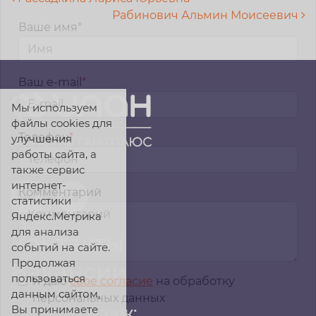
Навигация по записям
Рабинович Альмин Моисеевич
Ваше имя
*
Ваш e-mail
*
Мы используем
файлы cookies для
Телефон
*
улучшения
работы сайта, а
также сервис
интернет-
Комментарий
статистики
Яндекс.Метрика
для анализа
Контакты
событий на сайте.
Продолжая
Вакансии
пользоваться
Я даю
свое согласие
на обработку
данным сайтом,
персональных данных
Вы принимаете
Офис продаж: