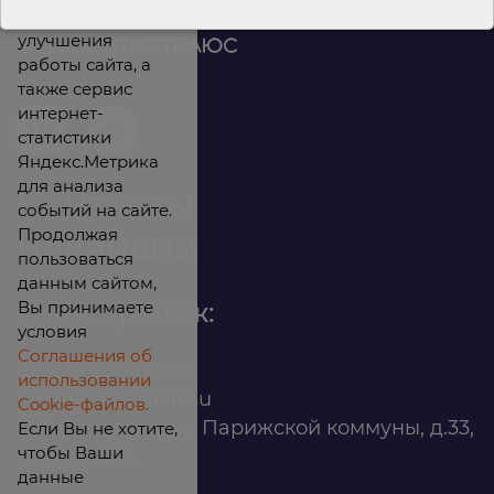
файлы cookies для
улучшения
работы сайта, а
также сервис
интернет-
статистики
Яндекс.Метрика
для анализа
Контакты
событий на сайте.
Продолжая
Вакансии
пользоваться
данным сайтом,
Вы принимаете
Офис продаж:
условия
Соглашения об
8 (800) 200 88 45
использовании
infomarket@ilan.su
Cookie-файлов.
г. Красноярск, ул. Парижской коммуны, д.33,
Если Вы не хотите,
чтобы Ваши
помещ. 302
данные