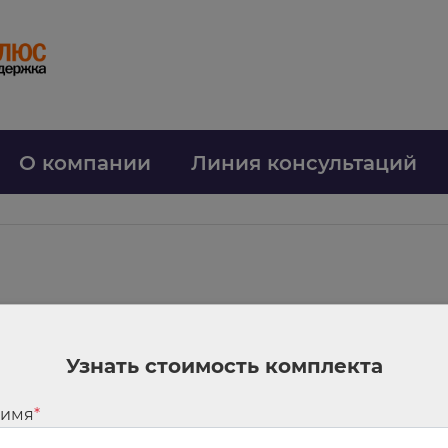
О компании
Линия консультаций
женности по коммунальным платежам
ий задолженность по оплате жилищно-коммунальных услуг, взносов на 
Узнать стоимость комплекта
его обязательства по выплате долга за жилищно-коммунальные услуги п
считаются прекратившимися.
 имя
*
с заявлением о списании задолженности, приложив к заявлению определ