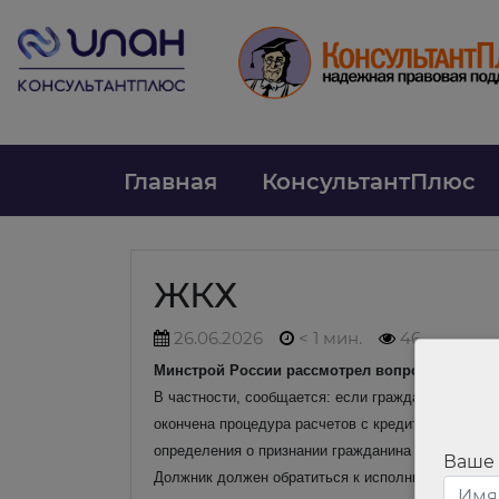
Главная
КонсультантПлюс
ЖКХ
26.06.2026
< 1 мин.
46
Минстрой России рассмотрел вопрос о задол
В частности, сообщается: если гражданин, имеющ
окончена процедура расчетов с кредиторами, то 
определения о признании гражданина банкротом 
Ваше
Должник должен обратиться к исполнителю услуг 