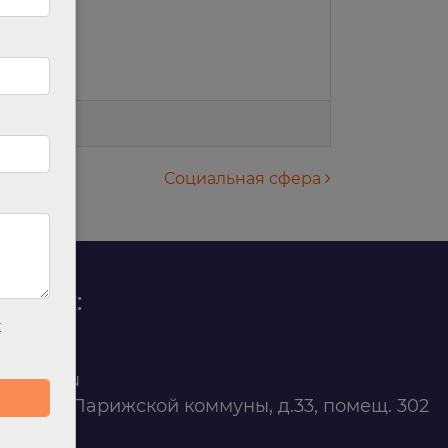
Социальная сфера
родаж:
х
0 88 45
t@ilan.su
ярск, ул. Парижской коммуны, д.33, помещ. 302
263327