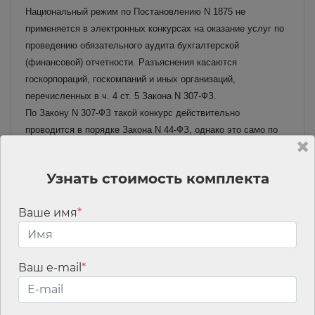
Национальный режим по Постановлению N 1875 не
применяется в электронных конкурсах на оказание услуг по
проведению обязательного аудита бухгалтерской
(финансовой) отчетности. Разъяснения касаются
госкорпораций, госкомпаний и иных организаций,
перечисленных в ч. 4 ст. 5 Закона N 307-ФЗ.
По Закону N 307-ФЗ такой конкурс действительно
проводится в порядке Закона N 44-ФЗ, однако это само по
себе не обязывает заказчика соблюдать все его положения.
Читать материал полностью
Узнать стоимость комплекта
Практика ФАС по Закону N 44-ФЗ: какие ошибки
отметила служба в обзорах за январь 2026 года
Ваше имя
*
Госзаказчики определяли неверный порядок оценки заявок,
возлагали на подрядчиков лишние обязанности и незаконно
устанавливали требования к классу потенциального риска
Ваш e-mail
*
закупаемых медизделий. Подробнее об этих нарушениях в
обзоре.
Читать материал полностью