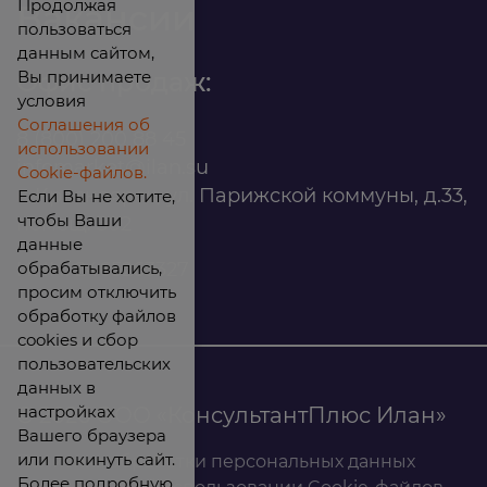
Продолжая
Вакансии
пользоваться
данным сайтом,
Вы принимаете
Офис продаж:
условия
Соглашения об
8 (800) 200 88 45
использовании
infomarket@ilan.su
Cookie-файлов.
г. Красноярск, ул. Парижской коммуны, д.33,
Если Вы не хотите,
чтобы Ваши
помещ. 302
данные
обрабатывались,
ИНН: 2465263327
просим отключить
обработку файлов
cookies и сбор
пользовательских
данных в
настройках
© 2026 ООО «КонсультантПлюс Илан»
Вашего браузера
или покинуть сайт.
Политика обработки персональных данных
Более подробную